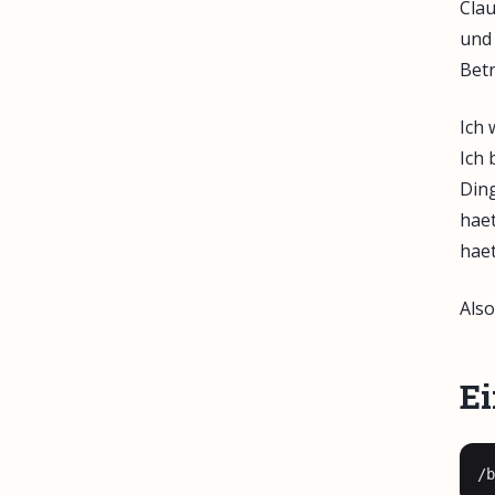
Clau
und 
Betr
Ich 
Ich 
Ding
haet
haet
Also
Ei