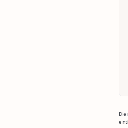
Die
eint