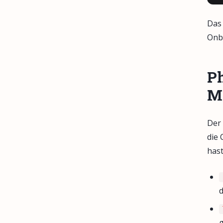
Das 
Onbo
Ph
M
Der 
die 
hast
d
g