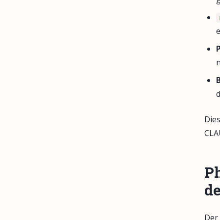
e
n
d
Dies
CLAU
Ph
de
Der 