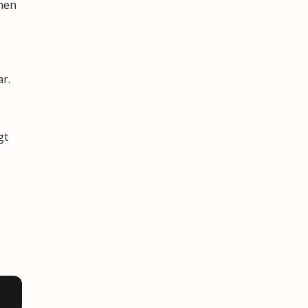
nen
r.
gt