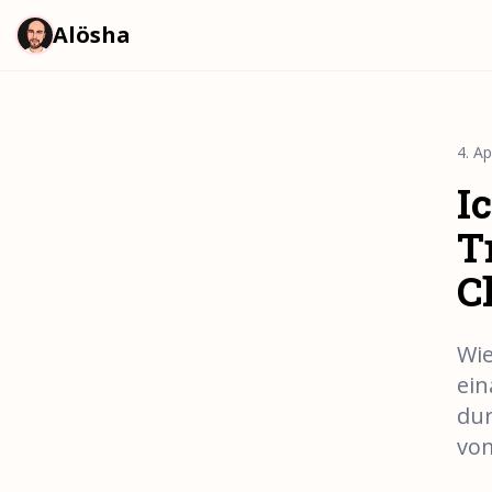
Alösha
4. Ap
I
T
C
Wie
ein
dur
vo