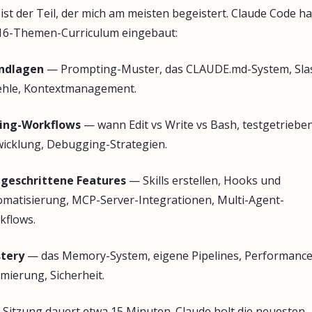
ist der Teil, der mich am meisten begeistert. Claude Code ha
 16-Themen-Curriculum eingebaut:
ndlagen
— Prompting-Muster, das CLAUDE.md-System, Sla
ehle, Kontextmanagement.
ing-Workflows
— wann Edit vs Write vs Bash, testgetriebe
icklung, Debugging-Strategien.
tgeschrittene Features
— Skills erstellen, Hooks und
matisierung, MCP-Server-Integrationen, Multi-Agent-
kflows.
tery
— das Memory-System, eigene Pipelines, Performance
mierung, Sicherheit.
 Sitzung dauert etwa 15 Minuten. Claude holt die neuesten