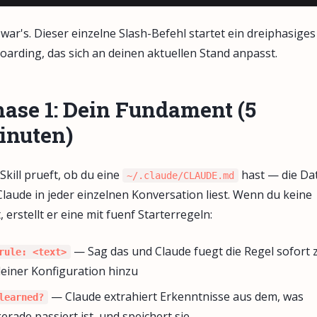
war's. Dieser einzelne Slash-Befehl startet ein dreiphasiges
arding, das sich an deinen aktuellen Stand anpasst.
ase 1: Dein Fundament (5
inuten)
Skill prueft, ob du eine
hast — die Dat
~/.claude/CLAUDE.md
Claude in jeder einzelnen Konversation liest. Wenn du keine
, erstellt er eine mit fuenf Starterregeln:
— Sag das und Claude fuegt die Regel sofort 
rule: <text>
einer Konfiguration hinzu
— Claude extrahiert Erkenntnisse aus dem, was
learned?
erade passiert ist, und speichert sie