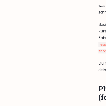
was 
schr
Basi
kura
Ent
resp
thre
Du m
dein
Ph
(f