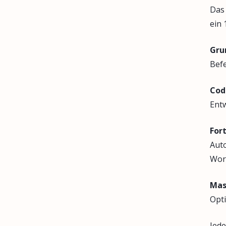
Das 
ein
Gru
Bef
Cod
Entw
For
Auto
Wor
Mas
Opti
Jede