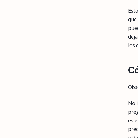
Esto
que 
pued
deja
los 
Có
Obsé
No i
preg
es e
prec
inde