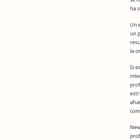
ha s
Un e
un p
resu
la o
Si e
int
pro
estr
afue
com
New
pro