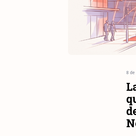
8 de
L
q
d
N