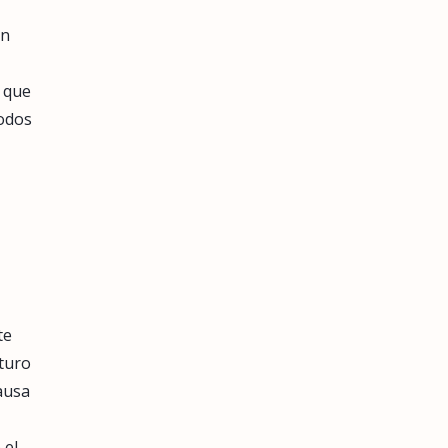
ón
 que
todos
te
uturo
ausa
 el