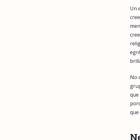
Un e
cree
men
cree
reli
egr
bril
No c
gru
que 
porq
que 
Ne