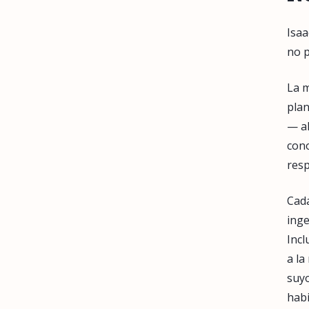
Isaa
no p
La m
plan
— al
cono
resp
Cada
inge
Incl
a la
suyo
habi