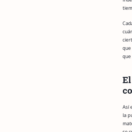
tiem
Cada
cuán
cier
que 
que 
El
co
Así 
la p
mate
se c