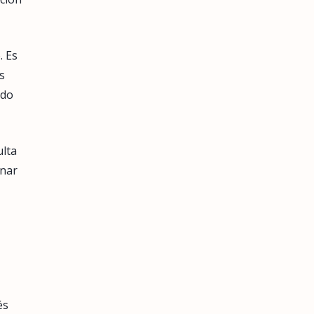
. Es
s
ndo
ulta
inar
és