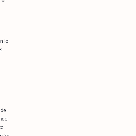
n lo
os
 de
undo
co
ción