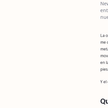
New
ent
nue
La o
me c
metá
mov
en l
pies
Y el
Qu