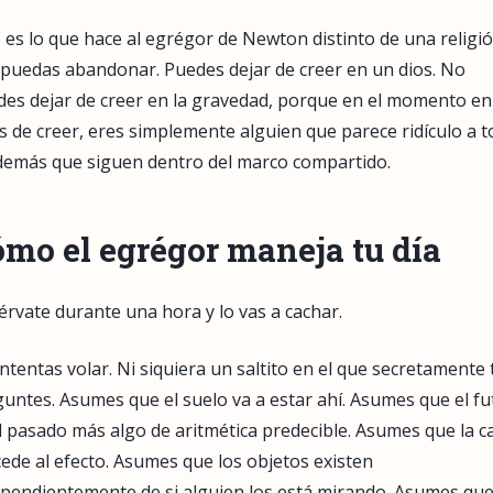
 es lo que hace al egrégor de Newton distinto de una religi
puedas abandonar. Puedes dejar de creer en un dios. No
es dejar de creer en la gravedad, porque en el momento en
s de creer, eres simplemente alguien que parece ridículo a 
demás que siguen dentro del marco compartido.
mo el egrégor maneja tu día
rvate durante una hora y lo vas a cachar.
ntentas volar. Ni siquiera un saltito en el que secretamente 
untes. Asumes que el suelo va a estar ahí. Asumes que el f
l pasado más algo de aritmética predecible. Asumes que la c
ede al efecto. Asumes que los objetos existen
pendientemente de si alguien los está mirando. Asumes que